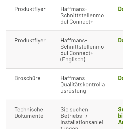
Produktflyer
Haffmans-
Dow
Schnittstellenmo
dul Connect+
Produktflyer
Haffmans-
Dow
Schnittstellenmo
dul Connect+
(Englisch)
Broschüre
Haffmans
Dow
Qualitätskontrolla
usrüstung
Technische
Sie suchen
Sen
Dokumente
Betriebs- /
bitt
Installationsanlei
Anf
tungen,